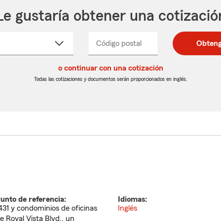
Le gustaría obtener una cotizació
cione
Código postal
Ingresa
Ingresa
Obteng
_____
un
un
re
código
código
cto
o continuar con una cotización
postal
postal
de
de
Todas las cotizaciones y documentos serán proporcionados en inglés.
egable
5
5
dígitos
dígitos
unto de referencia:
Idiomas:
431 y condominios de oficinas
Inglés
e Royal Vista Blvd., un