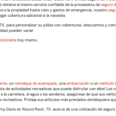
 obtiene el mismo servicio confiable de la proveedora de
seguro 
os a la propiedad hasta robo y gastos de emergencia, nuestro
segu
gar cobertura adicional si la necesita.
X, para personalizar su póliza con coberturas, descuentos y co
ilidad pueden variar.
tocicleta
hoy mismo.
ante
, un
remolque de acampada
, una
embarcación
o un
vehículo 
ista de actividades recreativas que puede disfrutar con ellos! Los 
a la carretera, el agua o los senderos, asegúrese de que sus vehí
 recreativos. Proteja sus artículos más preciados dondequiera qu
y Davis en Round Rock, TX, acerca de una cotización de seguro d