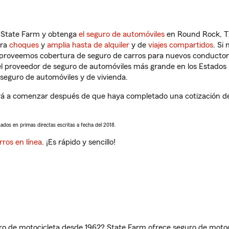
n State Farm y obtenga
el seguro de automóviles
en Round Rock, TX
tra
choques
y
amplia hasta de alquiler
y de
viajes compartidos
. Si
s proveemos cobertura de seguro de carros para nuevos conductores
l proveedor de seguro de automóviles más grande en los Estados
seguro de automóviles y de vivienda.
 a comenzar después de que haya completado una cotización de s
sados en primas directas escritas a fecha del 2018.
rros en línea
. ¡Es rápido y sencillo!
ro de motocicleta desde 1962? State Farm ofrece seguro de motoci