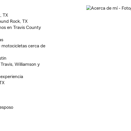
, TX
Round Rock, TX
inos en Travis County
as
 motocicletas cerca de
tin
Travis, Williamson y
experiencia
 TX
 esposo