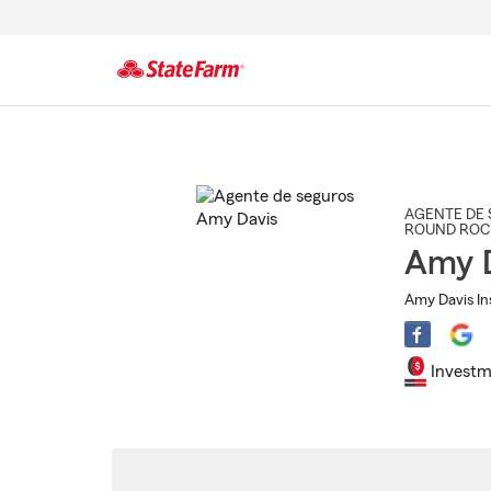
Comienzo
del
contenido
principal
AGENTE DE 
ROUND ROC
Amy 
Amy Davis In
Investm