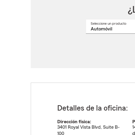
¿
Seleccione un producto
Selec
un
nomb
de
produ
del
menú
despl
Detalles de la oficina:
Dirección física:
P
3401 Royal Vista Blvd, Suite B-
1
100
d