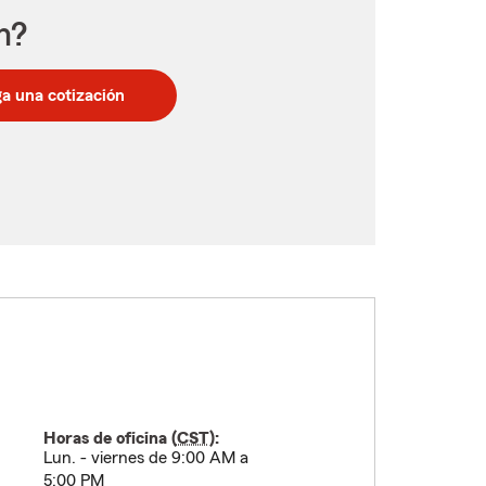
n?
a una cotización
Horas de oficina (
CST
):
Lun. - viernes de 9:00 AM a
5:00 PM