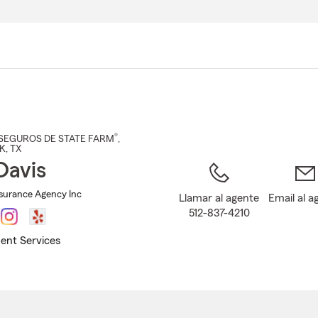
Pasar
al
contenido
principal
®
SEGUROS DE STATE FARM
,
K
, TX
Davis
surance Agency Inc
Llamar al agente
Email al a
512-837-4210
ent Services